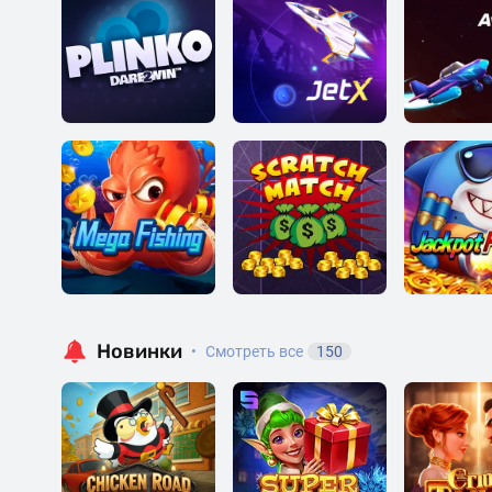
Новинки
•
Смотреть все
150