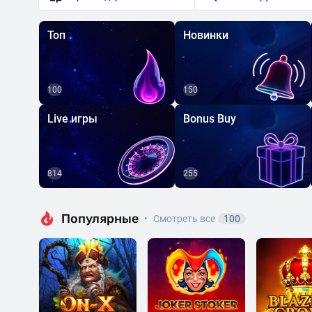
Топ
Новинки
100
150
Live игры
Bonus Buy
814
255
Популярные
•
Смотреть все
100