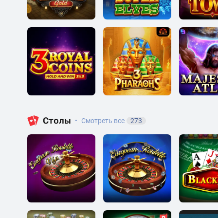
Столы
•
Смотреть все
273