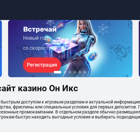
Встречай
Новый год
со скоростью света!
Регистрация
сайт казино Он Икс
, быстрым доступом к игровым разделам и актуальной информацией
ства, фриспины или специальные условия для первых депозитов. 
сезонные промокампании. В отдельном разделе обычно размещают
игрокам быстро находить выгодные условия и выбирать подходящ