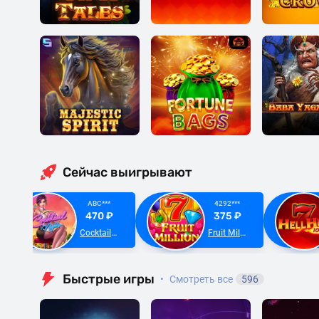
Сейчас выигрывают
ABC***
4292***
470
₽
375
₽
Cocktail Nights
Fruit Million
Быстрые игры
•
Cмотреть все
596