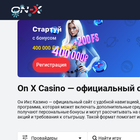
Стартуй
с бонусом
400 000 ₽ + 200 FS
!
Регистрация
On X Casino — официальный 
Он Икс Казино — официальный сайт с удобной навигацией
программа, которая может включать дополнительные сред
получают персональные бонусы и могут рассчитывать на 
акций и требования к отыгрышу. Такой формат помогает 
Провайдеры