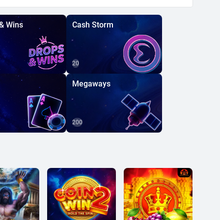
& Wins
Cash Storm
20
ы
Megaways
200